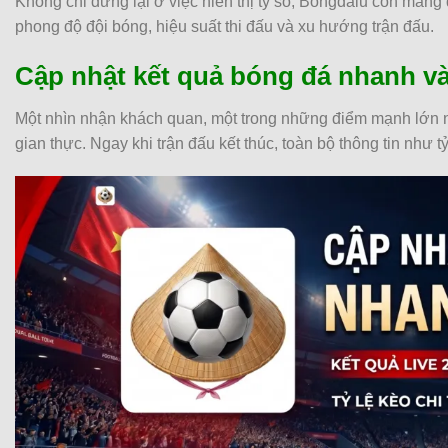
Không chỉ dừng lại ở việc hiển thị tỷ số, Bongdalu còn mang
White Ensign F.C.
-
phong độ đội bóng, hiệu suất thi đấu và xu hướng trận đấu.
-
18:45
Heybridge Swifts
Cập nhật kết quả bóng đá nhanh và
Ascot United F.C.
-
-
19:00
Clevedon Town
Một nhìn nhận khách quan, một trong những điểm mạnh lớn 
Hinckley Leicester Road FC
-
-
19:00
gian thực. Ngay khi trận đấu kết thúc, toàn bộ thông tin như t
Whitchurch Alport
VĐQG BỒ ĐÀO NHA
Estoril
-
-
19:15
FC Famalicao
VĐQG ARGENTINA
CA Rosario Central
-
-
22:30
Aldosivi Mar del Plata