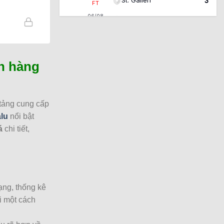
St. Gallen
3
FT
06/08
FK Zalgiris Vilnius
2
17:00
Hajduk Split
5
FT
06/08
Beitar Jerusalem
1
17:30
Austria Vienna
2
FT
ín hàng
06/08
AFC Ajax
3
18:00
Shelbourne
1
FT
 tảng cung cấp
06/08
Hapoel Tel Aviv
2
18:00
GKS Katowice
0
lu
nổi bật
FT
á
chi tiết,
06/08
FC Twente Enschede
6
18:00
Dunajska Streda
0
FT
06/08
Borac Banja Luka
1
18:30
Maxline Vitebsk
0
FT
hạng, thống kê
06/08
Sporting Braga
1
18:30
i một cách
Dinamo Minsk
0
FT
06/08
Lugano
2