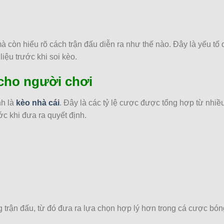
1.00
0.85
0.
0.5
2.5/3
10.5
0.80
0.95
0.
U
 còn hiểu rõ cách trận đấu diễn ra như thế nào. Đây là yếu tố 
ệu trước khi soi kèo.
0.75
0.95
1.
 cho người chơi
0
2.5
9.5
1.05
0.85
0.
U
nh là
kèo nhà cái
. Đây là các tỷ lệ cược được tổng hợp từ nhiề
ớc khi đưa ra quyết định.
0.82
1.02
0.
1.5
3/3.5
9.5
0.97
0.77
1.
U
1.02
0.82
0.
0/0.5
2/2.5
9.5
0.77
0.97
0.
U
 trận đấu, từ đó đưa ra lựa chọn hợp lý hơn trong cá cược bón
0.95
1.02
0.
1/1.5
3
9.5