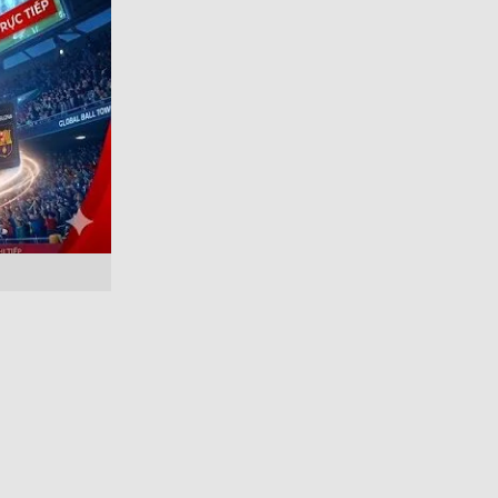
Parkgate
3.70
Thornbury Town
18:30
Brislington
83
2.40
Kingstonian
83
2.60
18:45
Hastings United
3.75
Romulus FC
18:45
Highgate United
Thetford Town F.C.
18:45
1.05
Yaxley
26.00
▼
Enfield 1893
18:45
Welwyn Garden City
11.00
Hartpury University
18:45
Cirencester
90
1.95
Cribbs
18:45
Fairford Town
80
3.30
Aylesbury United
3.70
18:45
Flackwell Heath
Lye Town
18:45