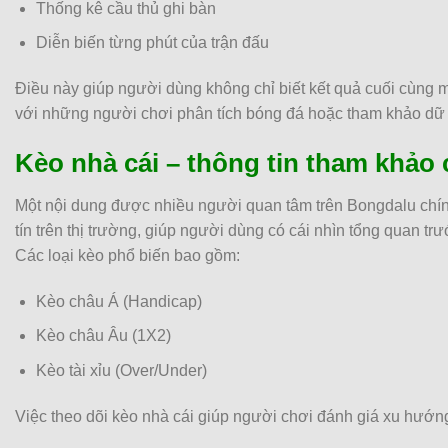
Thống kê cầu thủ ghi bàn
Sandefjord
Diễn biến từng phút của trận đấu
-
-
17:00
KFUM Oslo
Điều này giúp người dùng không chỉ biết kết quả cuối cùng mà
với những người chơi phân tích bóng đá hoặc tham khảo dữ li
IRELAND DIVISION 1
Kèo nhà cái – thông tin tham khảo
Athlone Town
-
-
18:45
Longford Town
Một nội dung được nhiều người quan tâm trên Bongdalu chí
tín trên thị trường, giúp người dùng có cái nhìn tổng quan trư
Các loại kèo phổ biến bao gồm:
Bray Wanderers
-
-
18:45
Finn Harps
Kèo châu Á (Handicap)
Kèo châu Âu (1X2)
Cobh Ramblers
-
-
18:45
Kèo tài xỉu (Over/Under)
Treaty United
Việc theo dõi kèo nhà cái giúp người chơi đánh giá xu hướng