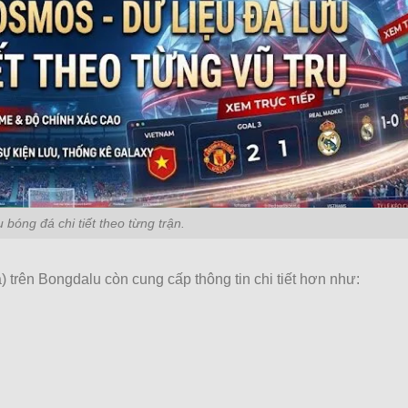
0.80
0.92
0.
0
3
9.5
1.00
0.87
0.
U
0.82
0.85
1
2.5
▲
▲
0.97
0.90
U
▼
▼
 bóng đá chi tiết theo từng trận.
) trên Bongdalu còn cung cấp thông tin chi tiết hơn như:
0.97
0.82
0.
0.5
3
10.5
0.82
0.97
0.
U