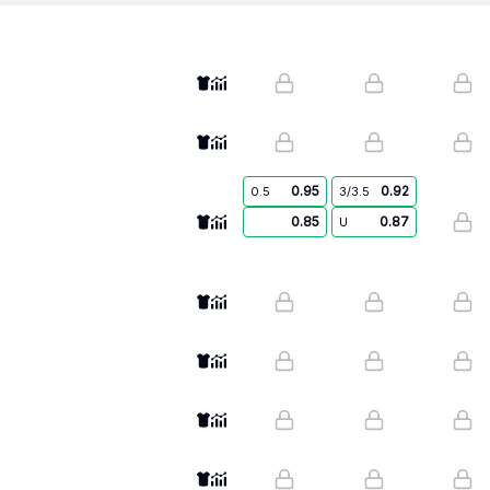
0.95
0.92
0.5
3/3.5
0.85
0.87
U