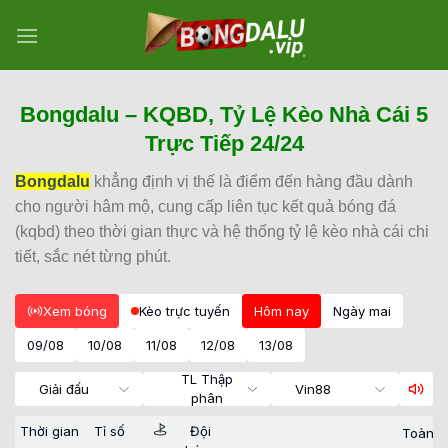
Bỏ
qua
nội
dung
Bongdalu – KQBD, Tỷ Lệ Kèo Nhà Cái 5
Trực Tiếp 24/24
Bongdalu
khẳng định vị thế là điểm đến hàng đầu dành
cho người hâm mộ, cung cấp liên tục kết quả bóng đá
(kqbd) theo thời gian thực và hệ thống tỷ lệ kèo nhà cái chi
tiết, sắc nét từng phút.
Xem bóng
Kèo trực tuyến
Hôm nay
Ngày mai
09/08
10/08
11/08
12/08
13/08
TL Thập
Giải đấu
Vin88
phân
Thời gian
Tỉ số
Đội
Toàn t