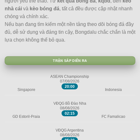
người yêu thể thao. Từ
kết quả bóng đá
,
kqbd
, đến
kèo
Ararat Yerevan
-
-
1.05
0.95
15:00
U
nhà cái
và
kèo bóng đá
, tất cả đều được cập nhật nhanh
Sadarakpat
chóng và chính xác.
Nếu bạn đang tìm kiếm một nền tảng theo dõi bóng đá đầy
VĐQG BOSNIA & HERZEGOVINA
đủ, dễ sử dụng và đáng tin cậy, Bongdalu chắc chắn là một
0.85
0.80
0
2
8.5
lựa chọn không thể bỏ qua.
FK Zeljeznicar
-
-
0.95
1.00
18:00
U
BSK Banja Luka
TRẬN SẮP DIỄN RA
VĐQG GEORGIA
ASEAN Championship
0.82
0.92
07/08/2026
2/2.5
8.5
FC Metalurgi Rustavi
20:00
-
Singapore
Indonesia
-
0.97
0.87
16:00
0/0.5
U
Torpedo Kutaisi
VĐQG Bồ Đào Nha
08/08/2026
DANISH SUPERLIGA
02:15
GD Estoril-Praia
FC Famalicao
0.90
1.00
3
10.
Sonderjyske
VĐQG Argentina
-
-
0.90
0.80
17:00
0.5
U
08/08/2026
Viborg