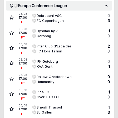
-
-
16:30
SV Drochtersen/Assel
Europa Conference League
Greifswalder FC
06/08
-
Debreceni VSC
0
-
17:00
17:00
VSG Altglienicke
FC Copenhagen
3
FT
Stuttgarter Kickers
-
06/08
-
17:00
Dynamo Kyiv
1
SSV Ulm 1846
17:00
Qarabag
0
FT
Kickers Emden
-
-
17:00
06/08
Inter Club d'Escaldes
2
Hamburger SV II
17:00
FC Flora Tallinn
0
FT
Borussia Dortmund II
-
-
17:30
06/08
Koln Youth
IFK Goteborg
0
17:00
KAA Gent
1
FT
Gutersloh
-
-
17:30
06/08
Bochum II
Rakow Czestochowa
0
17:00
Hammarby
0
FT
CANADA CANADIAN PREMIER LEAGUE
06/08
Riga FC
1
17:00
0.80
0.80
0.5/1
2.5
9.5
Győri ETO FC
0
FT
Forge FC
-
-
1.00
1.00
23:00
U
06/08
Vancouver FC
Sheriff Tiraspol
1
17:00
St. Gallen
3
FT