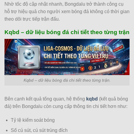
1.02
0.95
0/0.5
2.5
8.5
Nhờ tốc độ cập nhật nhanh, Bongdalu trở thành công cụ
Athlone Town
-
-
0.77
0.85
18:45
U
hỗ trợ hiệu quả cho người xem bóng đá không có thời gian
Longford Town
theo dõi trực tiếp trận đấu.
1.00
0.97
1.5/2
3/3.5
9.5
Kqbd – dữ liệu bóng đá chi tiết theo từng trận
Bray Wanderers
-
-
0.80
0.82
18:45
U
Finn Harps
0.90
0.80
0/0.5
2.5
8.5
Cobh Ramblers
-
-
0.90
1.00
18:45
U
Treaty United
Kqbd – dữ liệu bóng đá chi tiết theo từng trận.
0.85
0.80
1/1.5
2.5/3
9.5
Cork City
-
-
0.95
1.00
18:45
U
Kerry FC
Bên cạnh kết quả tổng quan, hệ thống
kqbd
(kết quả bóng
đá) trên Bongdalu còn cung cấp thông tin chi tiết hơn như:
0.97
0.90
0.5
2.5/3
8.5
UC Dublin
-
-
0.82
0.90
18:45
U
Tỷ lệ kiểm soát bóng
Wexford
Số cú sút, cú sút trúng đích