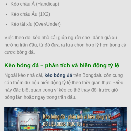
Kèo châu Á (Handicap)
0.97
1.00
3/3.5
10.
Kristiansund BK
Kèo châu Âu (1X2)
-
-
0.82
0.80
17:15
0.5/1
U
Molde
Kèo tài xỉu (Over/Under)
VĐQG THỤY ĐIỂN
Việc theo dõi kèo nhà cái giúp người chơi đánh giá xu
hướng trận đấu, từ đó đưa ra lựa chọn hợp lý hơn trong cá
0.82
0.97
0.5/1
2.5
10.
Hammarby
cược bóng đá.
0
-
0
3
-
1
0.97
0.82
44
'
U
Hacken
Kèo bóng đá – phân tích và biến động tỷ lệ
0.75
0.95
1
3/3.5
13.
Ngoài kèo nhà cái,
kèo bóng đá
trên Bongdalu còn cung
Malmo FF
0
-
1
2
-
3
1.05
0.85
44
'
U
cấp thêm dữ liệu biến động tỷ lệ theo thời gian thực. Điều
Degerfors IF
này đặc biệt quan trọng vì kèo có thể thay đổi trước giờ
bóng lăn hoặc ngay trong trận đấu.
0.77
0.92
0
2.5/3
10.
IFK Goteborg
-
-
1.02
0.87
14:30
U
Kalmar
0.97
0.82
2.5
10.