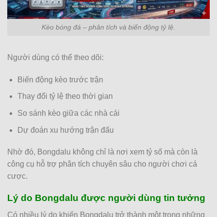
Halmstads
-
-
0.82
0.97
14:30
0.5/1
U
GAIS
Kèo bóng đá – phân tích và biến động tỷ lệ.
LEAGUE 1 ĐAN MẠCH
Người dùng có thể theo dõi:
0.90
0.90
0
2.5/3
9.5
Hvidovre IF
2
-
0
5
-
3
0.90
0.90
88
'
U
Esbjerg
Biến động kèo trước trận
Thay đổi tỷ lệ theo thời gian
0.85
1.02
0/0.5
2
10.
So sánh kèo giữa các nhà cái
Aalborg
0
-
0
1
-
2
0.95
0.77
44
'
U
Kolding FC
Dự đoán xu hướng trận đấu
0.85
0.92
0.5/1
4/4.5
10.
Nhờ đó, Bongdalu không chỉ là nơi xem tỷ số mà còn là
Vejle
1
-
1
2
-
1
0.95
0.87
44
'
U
công cụ hỗ trợ phân tích chuyên sâu cho người chơi cá
Hillerod Fodbold
cược.
0.82
0.85
0.5/1
2.5/3
10.
Lý do Bongdalu được người dùng tin tưởng
Fredericia
-
-
0.97
0.95
13:00
U
Vendsyssel
Có nhiều lý do khiến Bongdalu trở thành một trong những