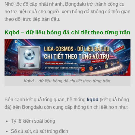
1.10
1.02
0/0.5
0.5/1
10.
Nhờ tốc độ cập nhật nhanh, Bongdalu trở thành công cụ
Henan FC
0
-
0
5
-
3
0.70
0.77
83
'
U
hỗ trợ hiệu quả cho người xem bóng đá không có thời gian
Qingdao West Coast
theo dõi trực tiếp trận đấu.
0.95
0.97
0
4.5
7.5
Kqbd – dữ liệu bóng đá chi tiết theo từng trận
Chongqing Tonglianglong
1
-
2
0
-
3
0.85
0.82
45+24
'
U
Shanghai Port
0.97
0.90
0/0.5
2
7.5
Shandong Taishan
0
-
0
0
-
1
0.82
0.90
44
'
U
Tianjin Jinmen Tiger
Kqbd – dữ liệu bóng đá chi tiết theo từng trận.
VĐQG PHẦN LAN
0.95
1.00
0.5
3/3.5
11.5
Bên cạnh kết quả tổng quan, hệ thống
kqbd
(kết quả bóng
KuPs
1
-
0
1
-
4
0.85
0.80
44
'
U
đá) trên Bongdalu còn cung cấp thông tin chi tiết hơn như:
TPS Turku
Tỷ lệ kiểm soát bóng
1.15
0.97
0.5/1
2.5
Inter Turku
Số cú sút, cú sút trúng đích
-
-
0.67
0.82
14:00
U