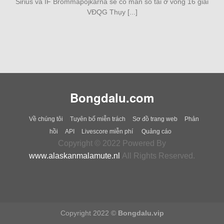
Sirius và IF Brommapojkarna sẽ có màn so tài ở vòng 16 giải
08/08
Boca Juniors
1
FFA CUP ÚC
22:15
VĐQG Thụy [...]
Velez Sarsfield
1
FT
2.45
3.40
0/0.5
6.5
15.
CA Independiente
0
00:30
South Melbourne
3
-
3
21
-
2
0.30
0.20
Pen
U
CA Platense
1
FT
Fremantle City
Instituto de Córdoba
1
00:30
Gimnasia y Esgrima de Mendoza
0
FT
HẠNG 2 BỒ ĐÀO NHA
CA San Lorenzo
18:00
Bongdalu.com
CA Huracan
0.77
0.97
0
2.5
9.5
Vizela
Defensa Y Justicia
-
-
1.02
0.82
13:00
U
20:45
Uniao Leiria
Về chúng tôi
Tuyên bố miễn trách
Sơ đồ trang web
Phản
Club Atlético Newell's Old Boys
hồi
API
Livescore miễn phí
Quảng cáo
Gimnasia La Plata
20:45
Copyright © 2022 Powered By
0.80
0.87
0/0.5
2/2.5
9.5
CA Barracas Central
AVS Futebol SAD
www.alaskanmalamute.nl
All Rights Reserved.
-
-
1.00
0.92
14:30
U
Argentinos Juniors
Sporting CP B
23:15
Racing Club de Avellaneda
Netherlands:
Hạng 2 Hà Lan
0.90
0.90
0
2
9.5
Feirense
-
Helmond Sport
1
-
0.90
0.90
14:30
U
10:15
FC Felgueiras
Copyright 2022 ©
Bongdalu.vip
De Graafschap
1
FT