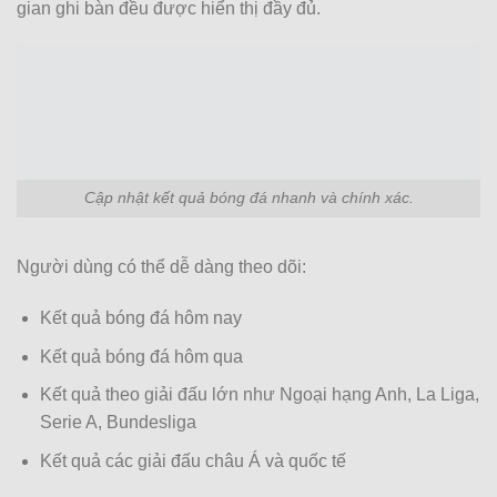
gian ghi bàn đều được hiển thị đầy đủ.
HẠNG 2 HÀ LAN
0.87
0.95
0
3
9.5
MVV Maastricht
-
-
0.92
0.85
14:45
U
FC Utrecht Youth
VĐQG NGA
Cập nhật kết quả bóng đá nhanh và chính xác.
Dynamo Moscow
0
-
0
3
-
0
HT
Dynamo Makhachkala
Người dùng có thể dễ dàng theo dõi:
Zenit St. Petersburg
-
-
14:00
Rodina Moscow
Kết quả bóng đá hôm nay
Spartak Moscow
-
-
17:00
FK Krasnodar
Kết quả bóng đá hôm qua
Rubin Kazan
Kết quả theo giải đấu lớn như Ngoại hạng Anh, La Liga,
-
-
17:30
FC Orenburg
Serie A, Bundesliga
VĐQG TRUNG QUỐC
Kết quả các giải đấu châu Á và quốc tế