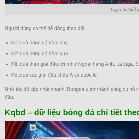
Estoril
Cập nhật kết 
-
-
19:15
FC Famalicao
Người dùng có thể dễ dàng theo dõi:
VĐQG ARGENTINA
Kết quả bóng đá hôm nay
CA Rosario Central
-
-
22:30
Kết quả bóng đá hôm qua
Aldosivi Mar del Plata
Kết quả theo giải đấu lớn như Ngoại hạng Anh, La Liga, S
Kết quả các giải đấu châu Á và quốc tế
Independiente Rivadavia
08/08
-
-
00:45
AA Estudiantes (Río Cuarto)
Nhờ tốc độ cập nhật nhanh, Bongdalu trở thành công cụ hỗ tr
đấu.
HẠNG 2 HÀ LAN
Kqbd – dữ liệu bóng đá chi tiết the
Dordrecht
-
-
18:00
Ajax Amsterdam U21