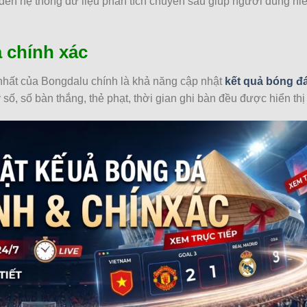
 đến hệ thống dữ liệu phân tích chuyên sâu giúp người dùng hi
 chính xác
nhất của Bongdalu chính là khả năng cập nhật
kết quả bóng đ
ỷ số, số bàn thắng, thẻ phạt, thời gian ghi bàn đều được hiển thị