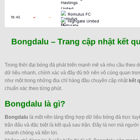
Romulus FC
-
-
18:45
Highgate United
Thetford Town F.C.
-
-
18:45
Yaxley
Bongdalu – Trang cập nhật kết qu
Enfield 1893
-
-
18:45
Welwyn Garden City
Hartpury University
Trong thời đại bóng đá phát triển mạnh mẽ và nhu cầu theo dõ
-
-
18:45
Cirencester
dữ liệu nhanh, chính xác và đầy đủ trở nên vô cùng quan tr
như một trong những địa chỉ hàng đầu chuyên cập nhật
kết 
Cribbs
-
-
18:45
chuẩn xác theo từng phút.
Fairford Town
Aylesbury United
-
-
18:45
Bongdalu là gì?
Flackwell Heath
Lye Town
Bongdalu
là một nền tảng tổng hợp dữ liệu bóng đá trực tuyến
-
-
18:45
Stone Old Alleynians
trận đấu và đặc biệt là kết quả sau trận. Đây là nơi mà ngườ
Dudley Town
nhanh chóng và tiện lợi.
-
-
18:45
Droitwich Spa