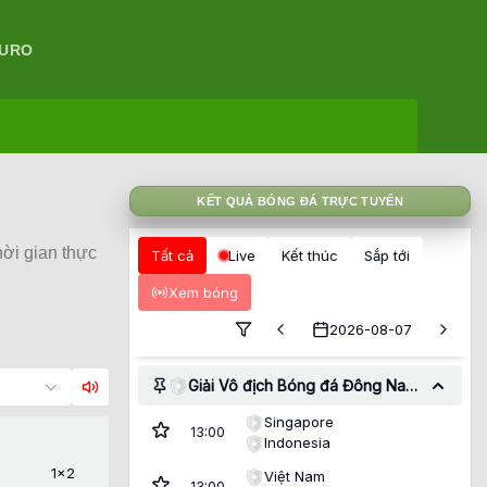
URO
KẾT QUẢ BÓNG ĐÁ TRỰC TUYẾN
hời gian thực
Tất cả
Live
Kết thúc
Sắp tới
Xem bóng
2026-08-07
Giải Vô địch Bóng đá Đông Nam Á
Singapore
13:00
Indonesia
c
1x2
Việt Nam
13:00