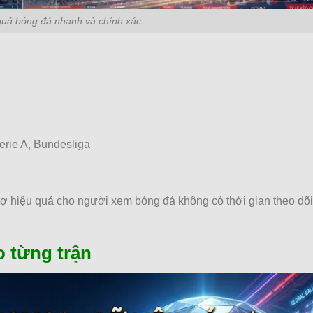
1.05
0.92
0.
0
2.5
9.5
quả bóng đá nhanh và chính xác.
0.80
0.92
0.
U
0.85
0.80
1
2
0.95
1.00
U
erie A, Bundesliga
0.90
1.00
0.
1
2/2.5
8.5
0.90
0.80
1.
U
ợ hiệu quả cho người xem bóng đá không có thời gian theo dõi t
o từng trận
0.95
0.90
1.
1/1.5
3/3.5
10.5
0.85
0.90
0.
U