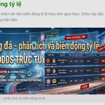
ng tỷ lệ
thêm dữ liệu biến động tỷ lệ theo thời gian thực. Điều này đặc 
0.75
0.95
1.
0
2.5
9.5
g trận đấu.
1.05
0.85
0.
U
0.82
1.02
0.
1.5
3/3.5
9.5
0.97
0.77
1.
U
0.95
0.87
0.
0/0.5
2.5
9.5
0.85
0.92
0.
U
0.95
1.02
0.
1/1.5
3
9.5
0.85
0.77
1.
U
– phân tích và biến động tỷ lệ.
1.00
0.80
0.
0.5
2.5/3
8.5