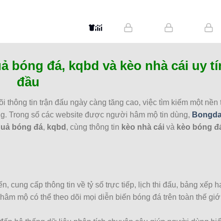
ả bóng đá, kqbd và kèo nhà cái uy t
đầu
i thông tin trận đấu ngày càng tăng cao, việc tìm kiếm một nền
ọng. Trong số các website được người hâm mộ tin dùng,
Bongda
quả bóng đá
,
kqbd
, cùng thông tin
kèo nhà cái
và
kèo bóng đ
, cung cấp thông tin về tỷ số trực tiếp, lịch thi đấu, bảng xếp 
i hâm mộ có thể theo dõi mọi diễn biến bóng đá trên toàn thế giớ