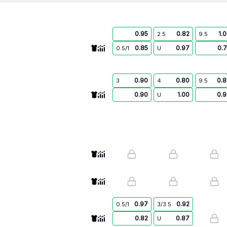
0.95
0.82
1.
2.5
9.5
0.85
0.97
0.
0.5/1
U
0.90
0.80
0.
3
4
9.5
0.90
1.00
0.
U
0.97
0.92
0.5/1
3/3.5
0.82
0.87
U