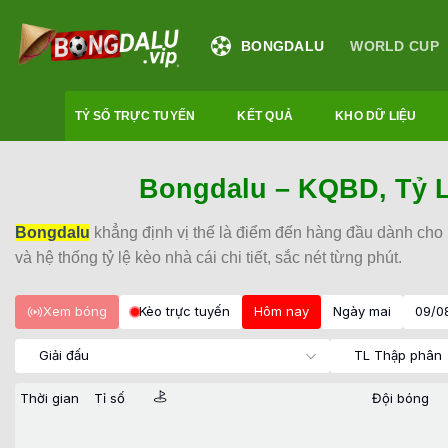
Bỏ
qua
BONGDALU
WORLD CUP
nội
dung
TỶ SỐ TRỰC TUYẾN
KẾT QUẢ
KHO DỮ LIỆU
Bongdalu – KQBD, Tỷ L
Bongdalu
khẳng định vị thế là điểm đến hàng đầu dành cho 
và hệ thống tỷ lệ kèo nhà cái chi tiết, sắc nét từng phút.
Xem bóng
Kèo trực tuyến
Hôm nay
Ngày mai
09/0
Giải đấu
TL Thập phân
Thời gian
Tỉ số
Đội bóng