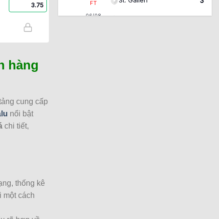
St. Gallen
3
FT
3.75
06/08
FK Zalgiris Vilnius
2
17:00
Hajduk Split
5
FT
06/08
Beitar Jerusalem
1
17:30
Austria Vienna
2
FT
ín hàng
06/08
AFC Ajax
3
18:00
Shelbourne
1
FT
 tảng cung cấp
06/08
Hapoel Tel Aviv
2
18:00
GKS Katowice
0
lu
nổi bật
FT
á
chi tiết,
06/08
FC Twente Enschede
6
18:00
Dunajska Streda
0
FT
06/08
Borac Banja Luka
1
18:30
Maxline Vitebsk
0
FT
hạng, thống kê
06/08
Sporting Braga
1
18:30
i một cách
Dinamo Minsk
0
FT
06/08
Lugano
2