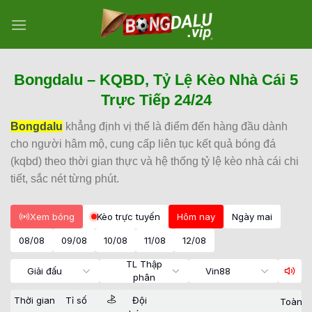
Bỏ
qua
nội
dung
Bongdalu – KQBD, Tỷ Lệ Kèo Nhà Cái 5
Trực Tiếp 24/24
Bongdalu
khẳng định vị thế là điểm đến hàng đầu dành
cho người hâm mộ, cung cấp liên tục kết quả bóng đá
(kqbd) theo thời gian thực và hệ thống tỷ lệ kèo nhà cái chi
tiết, sắc nét từng phút.
Xem bóng
Kèo trực tuyến
Hôm nay
Ngày mai
08/08
09/08
10/08
11/08
12/08
TL Thập
Giải đấu
Vin88
phân
Thời gian
Tỉ số
Đội
Toàn t