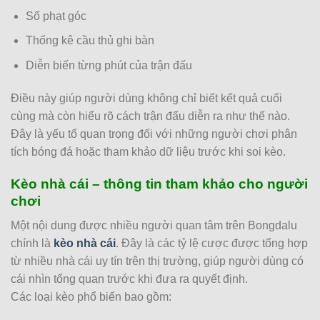
-
-
0.80
0.90
18:45
U
Ilves Tampere
Số phạt góc
Thống kê cầu thủ ghi bàn
0.77
0.77
1
2.5
9.5
Hibernian F.C.
Diễn biến từng phút của trận đấu
-
-
1.02
1.02
19:00
U
Shkendija Tetovo
Điều này giúp người dùng không chỉ biết kết quả cuối
0.95
0.80
1.5
2.5/3
9.5
cùng mà còn hiểu rõ cách trận đấu diễn ra như thế nào.
Partizan Belgrade
-
Đây là yếu tố quan trọng đối với những người chơi phân
-
0.85
1.00
19:00
U
Tobol Kostanai
tích bóng đá hoặc tham khảo dữ liệu trước khi soi kèo.
0.82
0.90
2.5/3
8.5
Kèo nhà cái – thông tin tham khảo cho người
Tre Fiori
-
chơi
-
0.97
0.90
19:00
1.5
U
FC Drita
Một nội dung được nhiều người quan tâm trên Bongdalu
chính là
kèo nhà cái
. Đây là các tỷ lệ cược được tổng hợp
EUROPA LEAGUE
từ nhiều nhà cái uy tín trên thị trường, giúp người dùng có
0.95
1.02
2.5
8.5
cái nhìn tổng quan trước khi đưa ra quyết định.
KuPs
-
Các loại kèo phổ biến bao gồm:
-
0.85
0.77
15:00
0/0.5
U
CS Universitatea Craiova