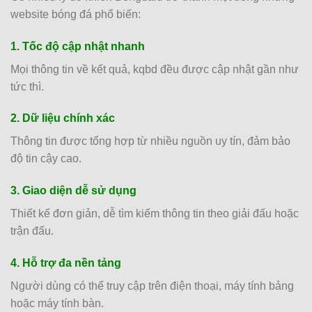
1.00
0.97
0/0.5
2
8.5
website bóng đá phổ biến:
Club Atlético Unión
-
-
0.80
0.82
22:00
U
Club Atlético Lanús
1. Tốc độ cập nhật nhanh
Mọi thông tin về kết quả, kqbd đều được cập nhật gần như
VĐQG COLOMBIA
tức thì.
Atletico Nacional Medellin
-
-
Hoãn
Atletico Junior Barranquilla
2. Dữ liệu chính xác
VĐQG BOLIVIA
Thông tin được tổng hợp từ nhiều nguồn uy tín, đảm bảo
độ tin cậy cao.
0.85
0.87
0.5
3
Universitario De Vinto
-
-
0.95
0.92
19:00
U
3. Giao diện dễ sử dụng
Real Potosi
Thiết kế đơn giản, dễ tìm kiếm thông tin theo giải đấu hoặc
trận đấu.
0.80
1.02
0
3
Blooming
-
-
1.00
0.77
23:30
U
Always Ready
4. Hỗ trợ đa nền tảng
Người dùng có thể truy cập trên điện thoại, máy tính bảng
MEXICO LIGA DE EXPANSION MX
hoặc máy tính bàn.