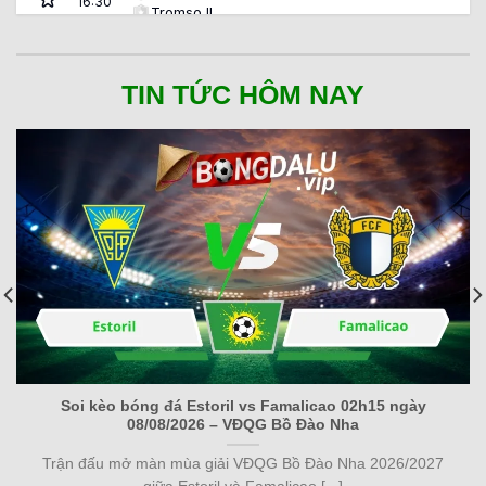
16:30
-
-
1.02
1.02
15:00
U
Tromso IL
Acassuso Reserves
Debreceni VSC
17:00
FC Copenhagen
0.85
0.85
2/2.5
7.5
TIN TỨC HÔM NAY
Ferrocarril Midland Reserves
Dynamo Kyiv
-
-
0.95
0.95
15:00
0/0.5
U
17:00
CA Atlanta Reserves
Qarabag
Inter Club d'Escaldes
17:00
FC Flora Tallinn
0.97
0.85
0.5
2/2.5
9.5
CA Estudiantes Caseros Reserves
-
-
0.82
0.95
15:00
U
IFK Goteborg
Tristan Suarez Reserves
17:00
KAA Gent
Rakow Czestochowa
17:00
0.87
0.85
0.5
2/2.5
Hammarby
Argentino Agropecuario II
-
-
0.92
0.95
15:00
U
Riga FC
Almagro Reserves
17:00
Győri ETO FC
Sheriff Tiraspol
0.80
1.00
0
2.5
17:00
St. Gallen
Estrella del Sur Reserves
-
-
1.00
0.80
16:00
U
Soi kèo bóng đá Estoril vs Famalicao 02h15 ngày
CA Lugano Reserves
FK Zalgiris Vilnius
08/08/2026 – VĐQG Bồ Đào Nha
17:00
Hajduk Split
Trận đấu mở màn mùa giải VĐQG Bồ Đào Nha 2026/2027
1.00
0.82
3
Beitar Jerusalem