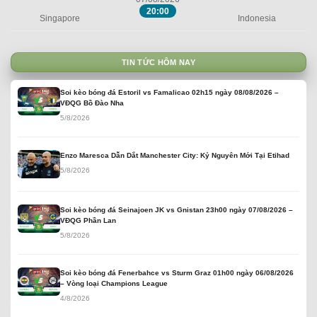
20:00
Singapore
Indonesia
Al Mukalla SC
-
-
Hoãn
Al Wehda Sanaa
TIN TỨC HÔM NAY
BRAZILIAN CAMPEONATO PAULISTA YOUTH
0.95
0.95
0/0.5
2.5
9.5
Soi kèo bóng đá Estoril vs Famalicao 02h15 ngày 08/08/2026 –
Gremio Prudente SP (Youth)
VĐQG Bồ Đào Nha
-
-
0.85
0.85
18:00
U
Capivariano FC SP Youth
5/8/2026
0.85
0.90
Enzo Maresca Dẫn Dắt Manchester City: Kỷ Nguyên Mới Tại Etihad
0/0.5
2.5
9.5
Portuguesa Youth
5/8/2026
-
-
0.95
0.90
18:00
U
Juventus-AC Youth
Soi kèo bóng đá Seinajoen JK vs Gnistan 23h00 ngày 07/08/2026 –
0.80
0.87
VĐQG Phần Lan
2.5
8.5
Sao Caetano Youth
5/8/2026
-
-
1.00
0.92
18:00
0.5/1
U
Novorizontino Youth
Soi kèo bóng đá Fenerbahce vs Sturm Graz 01h00 ngày 06/08/2026
– Vòng loại Champions League
HẠNG NHẤT KUWAIT
4/8/2026