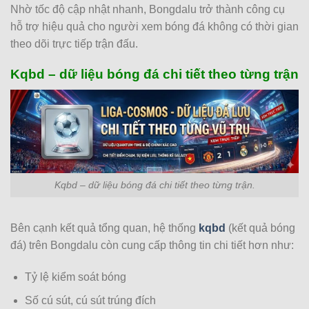
Maxline Vitebsk
Nhờ tốc độ cập nhật nhanh, Bongdalu trở thành công cụ
hỗ trợ hiệu quả cho người xem bóng đá không có thời gian
0.82
0.77
2/2.5
3
9.5
theo dõi trực tiếp trận đấu.
Sporting Braga
-
-
0.97
1.02
18:30
U
Dinamo Minsk
Kqbd – dữ liệu bóng đá chi tiết theo từng trận
0.95
0.92
2.5
3.5
10.
Lugano
-
-
0.85
0.87
18:30
U
NSI Runavik
0.90
0.95
3.5
10.
Valur Reykjavik
-
Kqbd – dữ liệu bóng đá chi tiết theo từng trận.
-
0.90
0.85
18:30
2
U
Nordsjaelland
Bên cạnh kết quả tổng quan, hệ thống
kqbd
(kết quả bóng
0.82
0.95
3
9.5
Bohemians
đá) trên Bongdalu còn cung cấp thông tin chi tiết hơn như:
-
-
0.97
0.85
18:45
1.5
U
Midtjylland
Tỷ lệ kiểm soát bóng
1.00
0.90
1.5/2
2.5/3
10.
Số cú sút, cú sút trúng đích
Rijeka