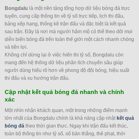
Bongdalu
là một nền tảng tổng hợp dữ liệu bóng đá trực
0.75
0.85
2.5
10.
IFK Goteborg
tuyến, cung cấp thông tin về tỷ số trực tiếp, lịch thi đấu,
-
-
1.05
0.95
17:00
0/0.5
U
KAA Gent
bảng xếp hạng, thống kê trận đấu và đặc biệt là kết quả
sau trận. Đây là nơi mà người hâm mộ có thể theo dõi mọi
1.02
0.87
0/0.5
2.5
9.5
diễn biến bóng đá trên toàn thế giới một cách nhanh chóng
Rakow Czestochowa
-
và tiện lợi.
-
0.77
0.92
17:00
U
Hammarby
Không chỉ dừng lại ở việc hiển thị tỷ số, Bongdalu còn
mang đến hệ thống dữ liệu phân tích chuyên sâu giúp
0.97
0.92
0.5
2.5/3
9.5
người dùng hiểu rõ hơn về phong độ đội bóng, hiệu suất
Riga FC
-
-
0.82
0.87
17:00
U
thi đấu và xu hướng trận đấu.
Győri ETO FC
Cập nhật kết quả bóng đá nhanh và chính
0.90
0.87
2.5/3
9.5
xác
Sheriff Tiraspol
-
-
0.90
0.92
17:00
0.5
U
St. Gallen
Một nhìn nhận khách quan, một trong những điểm mạnh
lớn nhất của Bongdalu chính là khả năng cập nhật
kết quả
0.85
0.82
2.5
9.5
bóng đá
theo thời gian thực. Ngay khi trận đấu kết thúc,
FK Zalgiris Vilnius
-
-
0.95
0.97
17:00
0.5
U
toàn bộ thông tin như tỷ số, số bàn thắng, thẻ phạt, thời
Hajduk Split