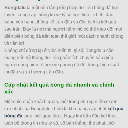
CA Juventud
Bongdalu
là một nền tảng tổng hợp dữ liệu bóng đá trực
tuyến, cung cấp thông tin về tỷ số trực tiếp, lịch thi đấu,
BRAZIL SERIE B
bảng xếp hạng, thống kê trận đấu và đặc biệt là kết quả
0.95
0.95
0.5
2/2.5
10.
sau trận. Đây là nơi mà người hâm mộ có thể theo dõi mọi
Operario Ferroviario PR
-
diễn biến bóng đá trên toàn thế giới một cách nhanh chóng
-
0.85
0.85
22:30
U
Sao Bernardo
và tiện lợi.
Không chỉ dừng lại ở việc hiển thị tỷ số, Bongdalu còn
1.00
0.97
1/1.5
2.5
10.
mang đến hệ thống dữ liệu phân tích chuyên sâu giúp
Ceara
-
-
0.80
0.82
23:30
U
người dùng hiểu rõ hơn về phong độ đội bóng, hiệu suất
Ponte Preta
thi đấu và xu hướng trận đấu.
VĐQG COSTA RICA
Cập nhật kết quả bóng đá nhanh và chính
xác
1.02
0.87
0.5
2/2.5
9.5
CS Cartagines
08/08
-
-
0.77
0.92
Một nhìn nhận khách quan, một trong những điểm mạnh
U
02:00
Sporting FC
lớn nhất của Bongdalu chính là khả năng cập nhật
kết quả
bóng đá
theo thời gian thực. Ngay khi trận đấu kết thúc,
VĐQG GUATEMALA
toàn bộ thông tin như tỷ số, số bàn thắng, thẻ phạt, thời