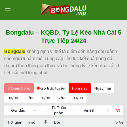
Bỏ
qua
nội
dung
Bongdalu – KQBD, Tỷ Lệ Kèo Nhà Cái 5
Trực Tiếp 24/24
Bongdalu
khẳng định vị thế là điểm đến hàng đầu dành
cho người hâm mộ, cung cấp liên tục kết quả bóng đá
(kqbd) theo thời gian thực và hệ thống tỷ lệ kèo nhà cái chi
tiết, sắc nét từng phút.
Xem bóng
Kèo trực tuyến
Hôm nay
Ngày mai
09/08
10/08
11/08
12/08
13/08
TL Thập
Giải đấu
Vin88
phân
Thời gian
Tỉ số
Đội
Toàn t