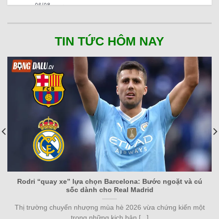
06/08
FK Zalgiris Vilnius
2
17:00
Hajduk Split
5
FT
06/08
Beitar Jerusalem
1
TIN TỨC HÔM NAY
17:30
Austria Vienna
2
FT
06/08
AFC Ajax
3
18:00
Shelbourne
1
FT
06/08
Hapoel Tel Aviv
2
18:00
GKS Katowice
0
FT
06/08
FC Twente Enschede
6
18:00
Dunajska Streda
0
FT
06/08
Borac Banja Luka
1
18:30
Maxline Vitebsk
0
FT
06/08
Sporting Braga
1
Rodri “quay xe” lựa chọn Barcelona: Bước ngoặt và cú
18:30
Dinamo Minsk
0
sốc dành cho Real Madrid
FT
06/08
Lugano
2
Thị trường chuyển nhượng mùa hè 2026 vừa chứng kiến một
18:30
NSI Runavik
0
trong những kịch bản [...]