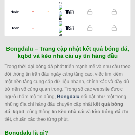
White Ensign F.C.
-
-
Hoãn
Heybridge Swifts
Hinckley Leicester Road FC
-
-
Hoãn
Whitchurch Alport
VĐQG ARGENTINA
Bongdalu – Trang cập nhật kết quả bóng đá,
0.82
0.90
kqbd và kèo nhà cái uy tín hàng đầu
1
2
CA Rosario Central
-
-
0.97
0.90
22:30
U
Trong thời đại bóng đá phát triển mạnh mẽ và nhu cầu theo
Aldosivi Mar del Plata
dõi thông tin trận đấu ngày càng tăng cao, việc tìm kiếm
một nền tảng cung cấp dữ liệu nhanh, chính xác và đầy đủ
0.80
0.97
1
2/2.5
8.5
Independiente Rivadavia
trở nên vô cùng quan trọng. Trong số các website được
08/08
-
-
1.00
0.82
U
00:45
AA Estudiantes (Río Cuarto)
người hâm mộ tin dùng,
Bongdalu
nổi bật như một trong
những địa chỉ hàng đầu chuyên cập nhật
kết quả bóng
đá
,
kqbd
, cùng thông tin
kèo nhà cái
và
kèo bóng đá
chi
VĐQG URUGUAY
tiết, chuẩn xác theo từng phút.
1.02
0.80
0
2
8.5
Cerro Largo
-
Bongdalu là gì?
-
0.77
1.00
22:00
U