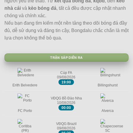
người yêu thể thao. Từ
kết quả bóng đá
,
kqbd
, đến
kèo
nhà cái
và
kèo bóng đá
, tất cả đều được cập nhật nhanh
0.95
1.05
0/0.5
3
▲
▲
Platense
chóng và chính xác.
1
-
1
1
-
6
0.85
0.75
57
'
U
▼
▼
Marathon
Nếu bạn đang tìm kiếm một nền tảng theo dõi bóng đá đầy
đủ, dễ sử dụng và đáng tin cậy, Bongdalu chắc chắn là một
0.90
0.87
0
2.5
lựa chọn không thể bỏ qua.
Lobos UPNFM
-
-
0.90
0.92
23:15
U
Olancho FC
TRẬN SẮP DIỄN RA
0.95
1.00
1
2.5/3
Real Espana
09/08
-
-
0.85
0.80
U
Cúp FA
01:30
Génesis Policía Nacional
09/08/2026
19:00
Erith Belvedere
Billingshurst
VĐQG BOLIVIA
VĐQG Bồ Đào Nha
10/08/2026
0.90
0.82
0.5/1
2.5
7.5
00:00
The Strongest
FC Porto
Alverca
1
-
0
2
-
1
0.90
0.97
HT
U
Independiente Petrolero
VĐQG Brazil
09/08/2026
0.77
0.95
3
9.5