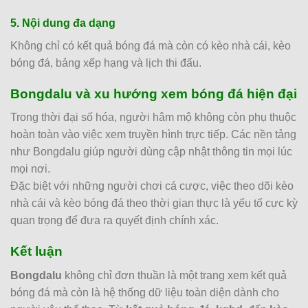
1.15
0.97
0.5
2.5
9.5
5. Nội dung đa dạng
Escorpiones Belen
09/08
-
-
0.67
0.82
U
00:00
Municipal Pérez Zeledón
Không chỉ có kết quả bóng đá mà còn có kèo nhà cái, kèo
bóng đá, bảng xếp hạng và lịch thi đấu.
1.00
0.90
2.5/3
9.5
Puntarenas FC
Bongdalu và xu hướng xem bóng đá hiện đại
09/08
-
-
0.80
0.90
0.5
U
02:00
Deportivo Saprissa
Trong thời đại số hóa, người hâm mộ không còn phụ thuộc
hoàn toàn vào việc xem truyền hình trực tiếp. Các nền tảng
VĐQG GUATEMALA
như Bongdalu giúp người dùng cập nhật thông tin mọi lúc
mọi nơi.
0.85
0.85
4/4.5
12.
▲
▲
Aurora F.C.
Đặc biệt với những người chơi cá cược, việc theo dõi kèo
3
-
0
4
-
5
0.95
0.92
54
'
0.5
U
▼
▼
C.S.D. Comunicaciones
nhà cái và kèo bóng đá theo thời gian thực là yếu tố cực kỳ
quan trọng để đưa ra quyết định chính xác.
0.82
0.97
0.5/1
2/2.5
9.5
Antigua GFC
Kết luận
09/08
-
-
0.97
0.82
U
01:00
Guastatoya
Bongdalu
không chỉ đơn thuần là một trang xem kết quả
bóng đá mà còn là hệ thống dữ liệu toàn diện dành cho
VĐQG HONDURAS