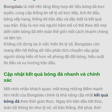
Malmesbury Victoria
-
-
Hoãn
Bongdalu
là một nền tảng tổng hợp dữ liệu bóng đá trực
Longlevens
tuyến, cung cấp thông tin về tỷ số trực tiếp, lịch thi đấu,
Petts Wood Holmesdale
-
bảng xếp hạng, thống kê trận đấu và đặc biệt là kết quả
-
Hoãn
Tooting Mitcham Unted
sau trận. Đây là nơi mà người hâm mộ có thể theo dõi mọi
Bexhill Utd
diễn biến bóng đá trên toàn thế giới một cách nhanh chóng
-
-
Hoãn
East Grinstead Town
và tiện lợi.
Balham
Không chỉ dừng lại ở việc hiển thị tỷ số, Bongdalu còn
-
-
Hoãn
Metropolitan Police
mang đến hệ thống dữ liệu phân tích chuyên sâu giúp
người dùng hiểu rõ hơn về phong độ đội bóng, hiệu suất
Lancing
-
-
Hoãn
SE Dons
thi đấu và xu hướng trận đấu.
Midhurst Easebourne
-
-
Hoãn
Cập nhật kết quả bóng đá nhanh và chính
Away team
xác
Punjab Utd
-
-
Hoãn
Một nhìn nhận khách quan, một trong những điểm mạnh
Seaford Town
lớn nhất của Bongdalu chính là khả năng cập nhật
kết quả
Horsham YMCA
-
-
Hoãn
bóng đá
theo thời gian thực. Ngay khi trận đấu kết thúc,
Peacehaven Telscombe
toàn bộ thông tin như tỷ số, số bàn thắng, thẻ phạt, thời
Virginia Water