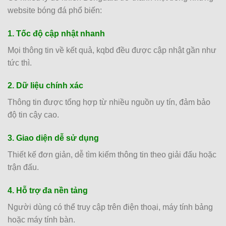
website bóng đá phổ biến:
1. Tốc độ cập nhật nhanh
Mọi thông tin về kết quả, kqbd đều được cập nhật gần như
tức thì.
2. Dữ liệu chính xác
Thông tin được tổng hợp từ nhiều nguồn uy tín, đảm bảo
độ tin cậy cao.
3. Giao diện dễ sử dụng
Thiết kế đơn giản, dễ tìm kiếm thông tin theo giải đấu hoặc
trận đấu.
4. Hỗ trợ đa nền tảng
Người dùng có thể truy cập trên điện thoại, máy tính bảng
hoặc máy tính bàn.