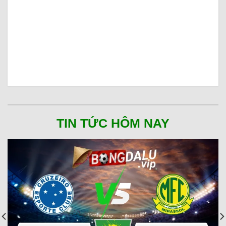
TIN TỨC HÔM NAY