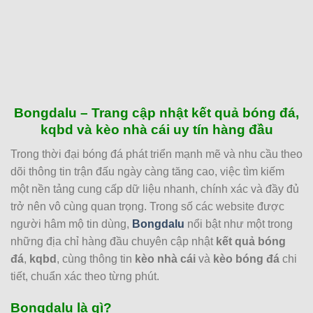
Bongdalu – Trang cập nhật kết quả bóng đá,
kqbd và kèo nhà cái uy tín hàng đầu
Trong thời đại bóng đá phát triển mạnh mẽ và nhu cầu theo
dõi thông tin trận đấu ngày càng tăng cao, việc tìm kiếm
một nền tảng cung cấp dữ liệu nhanh, chính xác và đầy đủ
trở nên vô cùng quan trọng. Trong số các website được
người hâm mộ tin dùng,
Bongdalu
nổi bật như một trong
những địa chỉ hàng đầu chuyên cập nhật
kết quả bóng
đá
,
kqbd
, cùng thông tin
kèo nhà cái
và
kèo bóng đá
chi
tiết, chuẩn xác theo từng phút.
Bongdalu là gì?