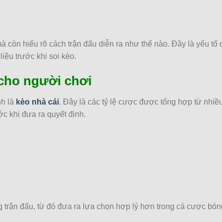
0.87
0.92
0.5
2.5
0.92
0.87
U
 còn hiểu rõ cách trận đấu diễn ra như thế nào. Đây là yếu tố 
ệu trước khi soi kèo.
0.85
0.90
1.5
3/3.5
0.95
0.90
U
 cho người chơi
nh là
kèo nhà cái
. Đây là các tỷ lệ cược được tổng hợp từ nhiề
0.90
0.90
2.5/3
ớc khi đưa ra quyết định.
0.90
0.90
0/0.5
U
1.00
0.97
0.
0/0.5
3
10.5
0.80
0.82
0.
U
 trận đấu, từ đó đưa ra lựa chọn hợp lý hơn trong cá cược bón
0.82
0.80
0.
0/0.5
3
10.5